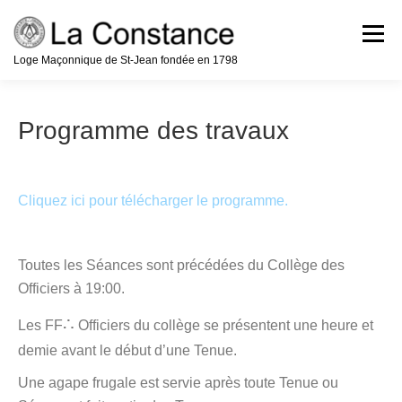
Aller
au
Menu
contenu
Loge Maçonnique de St-Jean fondée en 1798
Accueil
Notre Histoire
Programme des travaux
La Franc-Maçonnerie
Cliquez ici pour télécharger le programme.
Devenir Franc-Maçon
Programme
Toutes les Séances sont précédées du Collège des
Officiers à 19:00.
Nous Contacter
Liens
Médias
∴
Les FF
Officiers du collège se présentent une heure et
demie avant le début d’une Tenue.
Une agape frugale est servie après toute Tenue ou