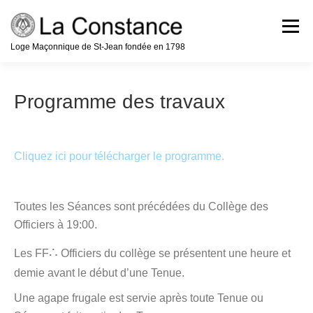
Aller
au
Menu
contenu
Loge Maçonnique de St-Jean fondée en 1798
Accueil
Notre Histoire
Programme des travaux
La Franc-Maçonnerie
Cliquez ici pour télécharger le programme.
Devenir Franc-Maçon
Programme
Toutes les Séances sont précédées du Collège des
Officiers à 19:00.
Nous Contacter
Liens
Médias
∴
Les FF
Officiers du collège se présentent une heure et
demie avant le début d’une Tenue.
Une agape frugale est servie après toute Tenue ou