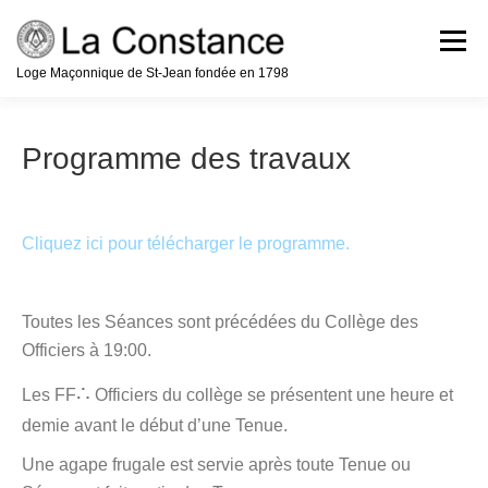
Aller
au
Menu
contenu
Loge Maçonnique de St-Jean fondée en 1798
Accueil
Notre Histoire
Programme des travaux
La Franc-Maçonnerie
Cliquez ici pour télécharger le programme.
Devenir Franc-Maçon
Programme
Toutes les Séances sont précédées du Collège des
Officiers à 19:00.
Nous Contacter
Liens
Médias
∴
Les FF
Officiers du collège se présentent une heure et
demie avant le début d’une Tenue.
Une agape frugale est servie après toute Tenue ou