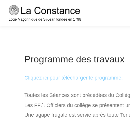
Aller
au
Loge Maçonnique de St-Jean fondée en 1798
contenu
Accueil
Notre Histoire
La Franc-
Programme des travaux
Médias
Cliquez ici pour télécharger le programme.
Toutes les Séances sont précédées du Collège
∴
Les FF
Officiers du collège se présentent u
Une agape frugale est servie après toute Tenu