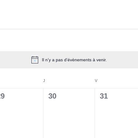
Il n’y a pas d’évènements à venir.
Notice
ERCREDI
J
JEUDI
V
VENDREDI
0
0
0
29
30
31
évènement,
évènement,
évènement